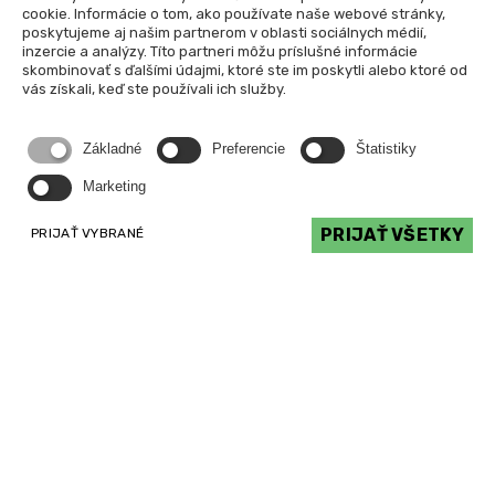
cookie. Informácie o tom, ako používate naše webové stránky,
poskytujeme aj našim partnerom v oblasti sociálnych médií,
inzercie a analýzy. Títo partneri môžu príslušné informácie
skombinovať s ďalšími údajmi, ktoré ste im poskytli alebo ktoré od
vás získali, keď ste používali ich služby.
Základné
Preferencie
Štatistiky
Marketing
PRIJAŤ VŠETKY
PRIJAŤ VYBRANÉ
Kontaktujte nás
Kontaktné údaje
Tel: +421 2 444 62 614